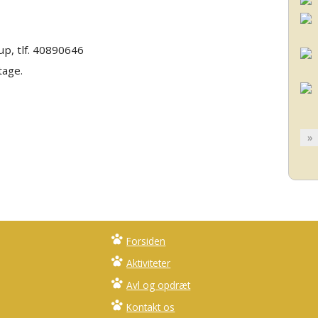
up, tlf. 40890646
tage.
»
Forsiden
Aktiviteter
Avl og opdræt
Kontakt os