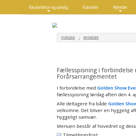
Raceledelse og udvalg
Kalender
Nyheder
+
+
FORSIDE
NYHEDER
Fællesspisning i forbindels
Forårsarrangementet
I forbindelse med
Golden Show Eve
fællesspisning lørdag aften den 4. a
Alle deltagere fra både
Golden Show
velkomne. Det bliver en hyggelig a
hyggeligt samvær.
Menuen består af hovedret og desser
Tilmeldingsfrist: