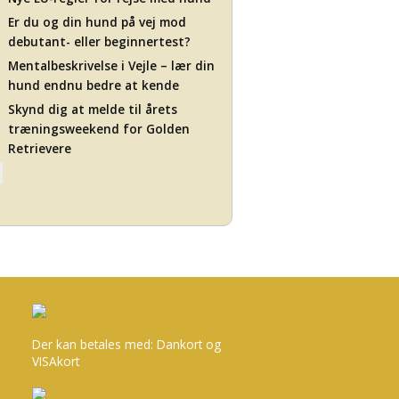
Er du og din hund på vej mod
debutant- eller beginnertest?
Mentalbeskrivelse i Vejle – lær din
hund endnu bedre at kende
Skynd dig at melde til årets
træningsweekend for Golden
Retrievere
Der kan betales med: Dankort og
VISAkort