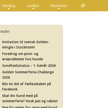
Udstilling
Sundhed
Medlemmer
+
+
+
heder
Invitation til svensk Golden-
mingle i Stockholm!
Foredrag om pote- og
øreproblemer hos hunde
Sundhedsstatus – 1. halvår 2026
Golden Sommerferie-Challenge
2026
Bliv en del af fællesskabet på
Facebook
Skal din hund med på
sommerferie? Husk pas og rabies!
Nye EU-regler for rejse med hund