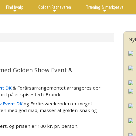
Find hvalp
Golden Retrieveren
Træning & markprøve
+
+
+
Ny
e med Golden Show Event &
nt DK
& Forårsarrangementet arrangeres der
pril på et spisested i Brande.
 Event DK
og Forårsweekenden er meget
ften med god mad, masser af golden-snak og
t, og prisen er 100 kr. pr. person.