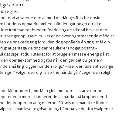
lige adfærd.
ndregler:
aner end at vænne den af med de dårlige. Ros for ønsket
 afled hundens opmærksomhed, når den gør noget du ikke
de kun irettesætter hunden for de ting de ikke vil have at den
er, springer op, gør m.m. Det er en svær og stressende måde at
den de ønskede ting fordi den dog opnåede én ting, at få din
t at gentage de ting der resulterer i noget positivt –
l det sige, at du, i stedet for at bruge en masse energi på at
ve den opmærksomhed og ros når den gør det du gerne vil
r de små ting: Ligger hunden roligt? Hilser den uden at springe
n gør? Følger den dig i slap line når du går? Leger den roligt
 du får hunden hjem. Man glemmer ofte at starte denne
alpepoter er jo mere charmerende at mærke på kroppen, end
und der hopper op ad gæsterne. Så selv om man ikke finder
alp, skal man lave regelsættet og håndhæve det fra hvalpen er