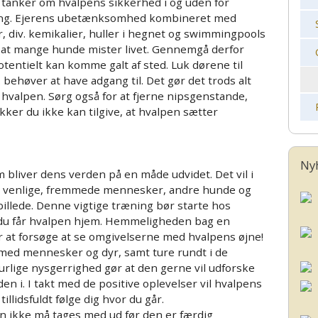
g tanker om hvalpens sikkerhed i og uden for
ang. Ejerens ubetænksomhed kombineret med
r, div. kemikalier, huller i hegnet og swimmingpools
 i at mange hunde mister livet. Gennemgå derfor
entielt kan komme galt af sted. Luk dørene til
behøver at have adgang til. Det gør det trods alt
hvalpen. Sørg også for at fjerne nipsgenstande,
kker du ikke kan tilgive, at hvalpen sætter
Ny
 bliver dens verden på en måde udvidet. Det vil i
 at venlige, fremmede mennesker, andre hunde og
billede. Denne vigtige træning bør starte hos
 du får hvalpen hjem. Hemmeligheden bag en
 er at forsøge at se omgivelserne med hvalpens øjne!
med mennesker og dyr, samt ture rundt i de
rlige nysgerrighed gør at den gerne vil udforske
en i. I takt med de positive oplevelser vil hvalpens
tillidsfuldt følge dig hvor du går.
en ikke må tages med ud før den er færdig