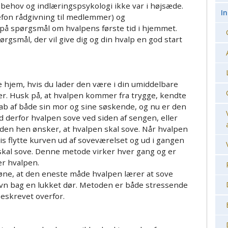
 behov og indlæringspsykologi ikke var i højsæde.
I
efon rådgivning til medlemmer) og
på spørgsmål om hvalpens første tid i hjemmet.
pørgsmål, der vil give dig og din hvalp en god start
ye hjem, hvis du lader den være i din umiddelbare
r. Husk på, at hvalpen kommer fra trygge, kendte
kab af både sin mor og sine søskende, og nu er den
d derfor hvalpen sove ved siden af sengen, eller
iden hen ønsker, at hvalpen skal sove. Når hvalpen
invis flytte kurven ud af soveværelset og ud i gangen
 skal sove. Denne metode virker hver gang og er
er hvalpen.
øne, at den eneste måde hvalpen lærer at sove
 søvn bag en lukket dør. Metoden er både stressende
beskrevet overfor.