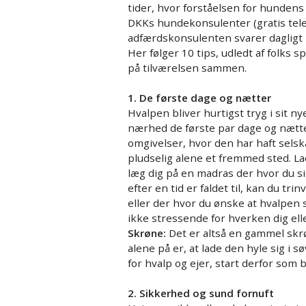
tider, hvor forståelsen for hundens
DKKs hundekonsulenter (gratis tel
adfærdskonsulenten svarer dagligt 
Her følger 10 tips, udledt af folks s
på tilværelsen sammen.
1. De første dage og nætter
Hvalpen bliver hurtigst tryg i sit n
nærhed de første par dage og nætte
omgivelser, hvor den har haft sels
pludselig alene et fremmed sted. La
læg dig på en madras der hvor du s
efter en tid er faldet til, kan du tr
eller der hvor du ønske at hvalpen
ikke stressende for hverken dig ell
Skrøne:
Det er altså en gammel skr
alene på er, at lade den hyle sig i
for hvalp og ejer, start derfor som 
2. Sikkerhed og sund fornuft