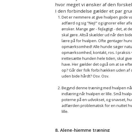
hvor meget vi ønsker af den forskel
I den forbindelse gælder et par gru
Det er nemmere at give hvalpen gode v
adfærd og sig "Nej!" og ignorer eller
ønsker. Mange gør - fejlagtigt - det, at 
skal gøre. Altså skælder ud når den bid
lære på for hvalpen. Ofte gentager hun
opmærksomhed! Alle hunde søger naturlig
opmærksomhed, kontakt, ros. I praksis vi
irettesætte hunden hele tiden, skal gi
have. Her gælder det også om at se efte
op? Går der folk forbi hækken uden af de
uden bide hårdt? Osv. Osv.
Begynd denne træning med hvalpen når
indlæring når hvalpen er lille. Små hv
poterne på en udvokset, og snavset, h
adfærden problematisk for en nuttet hv
lille.
8. Alene-hjemme træning