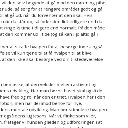
t vil den selv begynde at gå mod den døren og pibe,
er ude, så sørg for at rengøre området godt og gå
 til at gå ud, når du forventer at den skal. Hvis
år du står op, så foder den lidt tidligere end du
 at ringe ½ time tidligere end normalt. På den måde
 den kommer ud i tide (og så kan I jo altid gå i
per at straffe hvalpen for at besørge inde – også
lse vil kun tjene til at få hvalpen til at blive
, at den ikke skal besørge ved din tilstedeværelse –
an bemærke, at den veksler mellem aktivitet og
lpens udvikling. Har man børn i huset skal også de
have fred og ro, når den er træt. Hvalpen har i den
 motion, men har derimod behov for nye,
dens mentale udvikling. Man bør stimulere hvalpen
r også dens lugtesans. Når vi, flinke som vi er,
, fratager vi hunden glæden og udfordringen i at