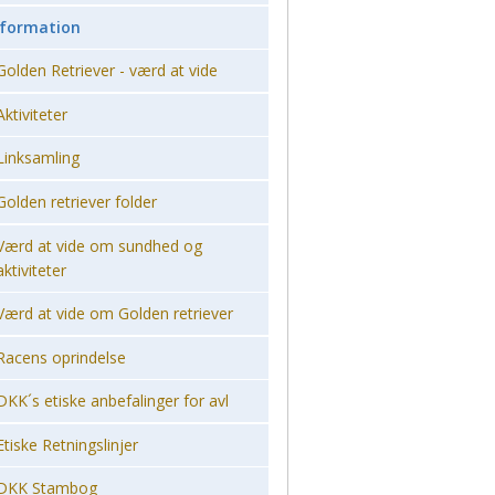
nformation
Golden Retriever - værd at vide
Aktiviteter
Linksamling
Golden retriever folder
Værd at vide om sundhed og
aktiviteter
Værd at vide om Golden retriever
Racens oprindelse
DKK´s etiske anbefalinger for avl
Etiske Retningslinjer
DKK Stambog