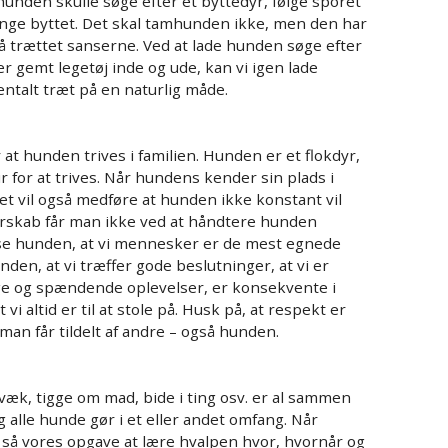
hunden skulle søge efter et byttedyr, følge sporet
nge byttet. Det skal tamhunden ikke, men den har
å trættet sanserne. Ved at lade hunden søge efter
 gemt legetøj inde og ude, kan vi igen lade
talt træt på en naturlig måde.
at hunden trives i familien. Hunden er et flokdyr,
r for at trives. Når hundens kender sin plads i
Det vil også medføre at hunden ikke konstant vil
derskab får man ikke ved at håndtere hunden
ise hunden, at vi mennesker er de mest egnede
unden, at vi træffer gode beslutninger, at vi er
ige og spændende oplevelser, er konsekvente i
vi altid er til at stole på. Husk på, at respekt er
man får tildelt af andre – også hunden.
 væk, tigge om mad, bide i ting osv. er al sammen
g alle hunde gør i et eller andet omfang. Når
t så vores opgave at lære hvalpen hvor, hvornår og