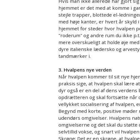
Hvis man ikke allerede har gjort si
hjemmet er det med at komme i g
stejle trapper, blottede el-ledninge
med høje kanter, er hvert år skyld
hjemmet for steder hvor hvalpen pot
"roderum" og andre rum du ikke p.t. 
mere overskueligt at holde øje med 
dyre italienske lædersko og arvesty
tandmærker i.
3. Hvalpens nye verden
Når hvalpen kommer til sit nye hjem
praksis sige, at hvalpen skal lære
dyr også er en del af dens verdens 
opdrætteren og skal fortsætte når
vellykket socialisering af hvalpen,
Begynd med korte, positive møder 
udendørs omgivelser. Hvalpens natu
omgivelserne og det skal du støtte d
selvtillid vokse, og snart vil hvalpen 
Skrøne: Det er en skrøne, at hvalp