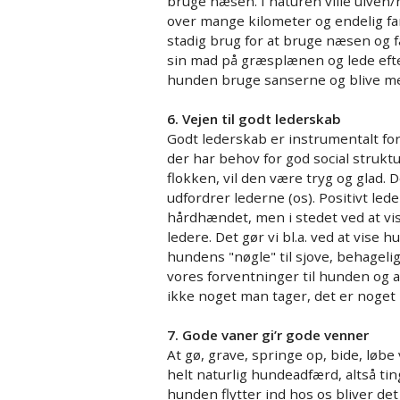
bruge næsen. I naturen ville ulven/
over mange kilometer og endelig fa
stadig brug for at bruge næsen og f
sin mad på græsplænen og lede efter
hunden bruge sanserne og blive men
6. Vejen til godt lederskab
Godt lederskab er instrumentalt for 
der har behov for god social struktu
flokken, vil den være tryg og glad. 
udfordrer lederne (os). Positivt le
hårdhændet, men i stedet ved at v
ledere. Det gør vi bl.a. ved at vise h
hundens "nøgle" til sjove, behagel
vores forventninger til hunden og at 
ikke noget man tager, det er noget 
7. Gode vaner gi’r gode venner
At gø, grave, springe op, bide, løbe
helt naturlig hundeadfærd, altså tin
hunden flytter ind hos os bliver de