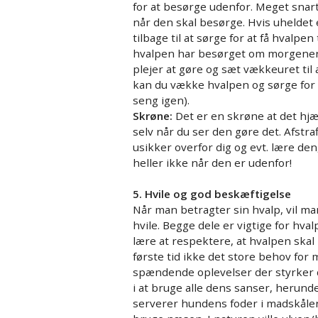
for at besørge udenfor. Meget snar
når den skal besørge. Hvis uheldet 
tilbage til at sørge for at få hvalpen
hvalpen har besørget om morgenen n
plejer at gøre og sæt vækkeuret til
kan du vække hvalpen og sørge for at
seng igen).
Skrøne:
Det er en skrøne at det hjæl
selv når du ser den gøre det. Afstraffe
usikker overfor dig og evt. lære den
heller ikke når den er udenfor!
5. Hvile og god beskæftigelse
Når man betragter sin hvalp, vil m
hvile. Begge dele er vigtige for hva
lære at respektere, at hvalpen skal 
første tid ikke det store behov for
spændende oplevelser der styrker 
i at bruge alle dens sanser, herunde
serverer hundens foder i madskålen