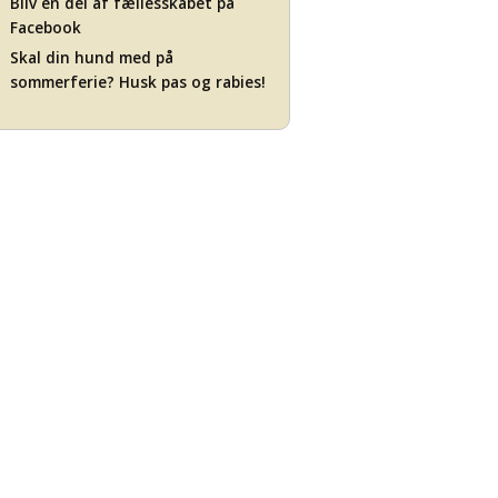
Bliv en del af fællesskabet på
Facebook
Skal din hund med på
sommerferie? Husk pas og rabies!