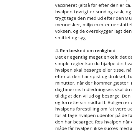
vaccineret (altså før efter den er ca
hvalpen i øvrigt er sund og rask, o
trygt tage den med ud efter den 8 u
mennesker, miljø m.m. er uerstatte
voksen, og de overskygger lagt den m
smittet og syg.
4. Ren besked om renlighed
Det er egentlig meget enkelt: det d
simple regler kan du hjælpe din hvalp
hvalpen skal besørge eller tisse, nå
efter at den har spist og drukket, 
minutter, når der kommer gæster, nå
dagtimerne. Indledningsvis skal du i
til dig at den vil ud og besørge. De
og forrette sin nødtørft. Boligen er
hvalpens forestilling om "at være ud
for at tage hvalpen udenfor på de f
den har besørget. Ros hvalpen når de
måde får hvalpen ikke succes med at