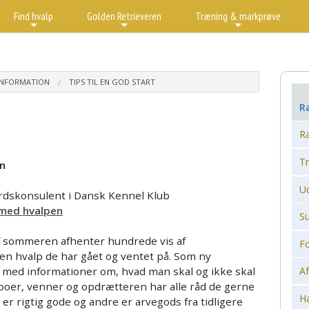
Find hvalp
Golden Retrieveren
Træning & markprøve
+
+
+
INFORMATION
TIPS TIL EN GOD START
R
R
T
en
Ud
ærdskonsulent i Dansk Kennel Klub
t med hvalpen
S
t af sommeren afhenter hundrede vis af
F
n hvalp de har gået og ventet på. Som ny
Af
med informationer om, hvad man skal og ikke skal
aboer, venner og opdrætteren har alle råd de gerne
H
er rigtig gode og andre er arvegods fra tidligere