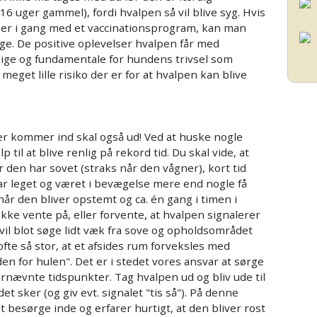
. 16 uger gammel), fordi hvalpen så vil blive syg. Hvis
g er i gang med et vaccinationsprogram, kan man
ge. De positive oplevelser hvalpen får med
lige og fundamentale for hundens trivsel som
eget lille risiko der er for at hvalpen kan blive
er kommer ind skal også ud! Ved at huske nogle
 til at blive renlig på rekord tid. Du skal vide, at
r den har sovet (straks når den vågner), kort tid
har leget og været i bevægelse mere end nogle få
r den bliver opstemt og ca. én gang i timen i
kke vente på, eller forvente, at hvalpen signalerer
n vil blot søge lidt væk fra sove og opholdsområdet
 ofte så stor, at et afsides rum forveksles med
en for hulen". Det er i stedet vores ansvar at sørge
ørnævnte tidspunkter. Tag hvalpen ud og bliv ude til
t sker (og giv evt. signalet "tis så"). På denne
 besørge inde og erfarer hurtigt, at den bliver rost