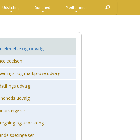
Udstilling
Sundhed
Medlemmer
+
+
+
aceledelse og udvalg
aceledelsen
rænings- og markprøve udvalg
stillings udvalg
undheds udvalg
or arrangører
regning og udbetaling
andelsbetingelser