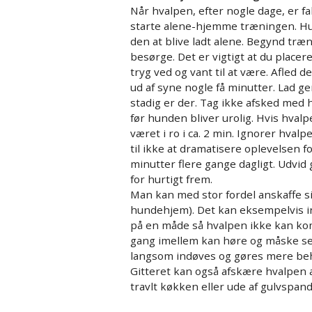
Når hvalpen, efter nogle dage, er fald
starte alene-hjemme træningen. Hund
den at blive ladt alene. Begynd træ
besørge. Det er vigtigt at du placer
tryg ved og vant til at være. Afle
ud af syne nogle få minutter. Lad g
stadig er der. Tag ikke afsked med 
før hunden bliver urolig. Hvis hvalp
været i ro i ca. 2 min. Ignorer hva
til ikke at dramatisere oplevelsen
minutter flere gange dagligt. Udvi
for hurtigt frem.
Man kan med stor fordel anskaffe sig
hundehjem). Det kan eksempelvis ind
på en måde så hvalpen ikke kan ko
gang imellem kan høre og måske se,
langsom indøves og gøres mere beh
Gitteret kan også afskære hvalpen a
travlt køkken eller ude af gulvspan