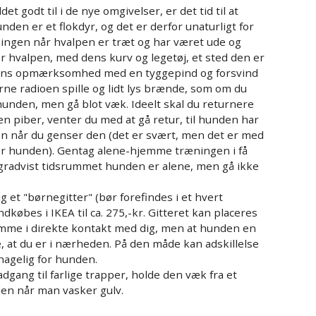
et godt til i de nye omgivelser, er det tid til at
en er et flokdyr, og det er derfor unaturligt for
ningen når hvalpen er træt og har været ude og
er hvalpen, med dens kurv og legetøj, et sted den er
d dens opmærksomhed med en tyggepind og forsvind
erne radioen spille og lidt lys brænde, som om du
hunden, men gå blot væk. Ideelt skal du returnere
en piber, venter du med at gå retur, til hunden har
lpen når du genser den (det er svært, men det er med
 for hunden). Gentag alene-hjemme træningen i få
d gradvist tidsrummet hunden er alene, men gå ikke
 et "børnegitter" (bør forefindes i et hvert
købes i IKEA til ca. 275,-kr. Gitteret kan placeres
mme i direkte kontakt med dig, men at hunden en
 at du er i nærheden. På den måde kan adskillelse
agelig for hunden.
dgang til farlige trapper, holde den væk fra et
den når man vasker gulv.