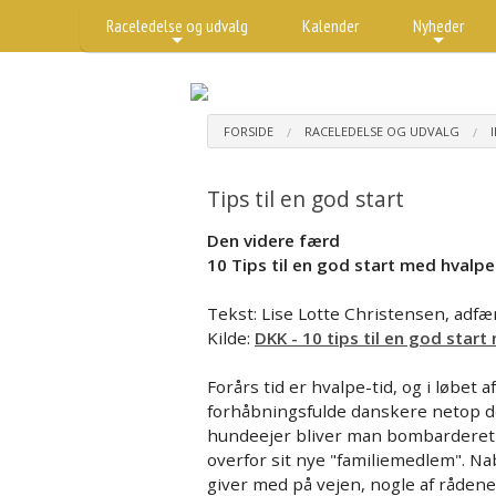
Raceledelse og udvalg
Kalender
Nyheder
+
+
FORSIDE
RACELEDELSE OG UDVALG
Tips til en god start
Den videre færd
10 Tips til en god start med hvalp
Tekst: Lise Lotte Christensen, adf
Kilde:
DKK - 10 tips til en god star
Forårs tid er hvalpe-tid, og i løbe
forhåbningsfulde danskere netop de
hundeejer bliver man bombarderet 
overfor sit nye "familiemedlem". N
giver med på vejen, nogle af rådene 